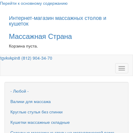
Перейти к основному содержанию
Интернет-магазин массажных столов и
кушеток
Массажная Страна
Корзина пуста.
tg
vk
vk
pin
8 (812) 904-34-70
Toggl
naviga
- Любой -
Валики для массажа
Круглые стулья без спинки
Кушетки массажные складные
Складные массажные столы на металлической раме